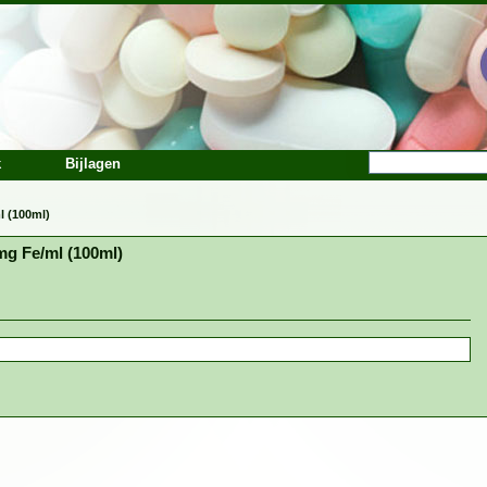
k
Bijlagen
 (100ml)
 Fe/ml (100ml)